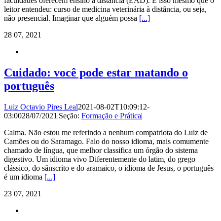
faculdades oferecem ensino à distância (EAD). É isso mesmo que o
leitor entendeu: curso de medicina veterinária à distância, ou seja,
não presencial. Imaginar que alguém possa
[...]
28
07, 2021
Cuidado: você pode estar matando o
português
Luiz Octavio Pires Leal
2021-08-02T10:09:12-
03:00
28/07/2021
|
Seção:
Formação e Prática
|
Calma. Não estou me referindo a nenhum compatriota do Luiz de
Camões ou do Saramago. Falo do nosso idioma, mais comumente
chamado de língua, que melhor classifica um órgão do sistema
digestivo. Um idioma vivo Diferentemente do latim, do grego
clássico, do sânscrito e do aramaico, o idioma de Jesus, o português
é um idioma
[...]
23
07, 2021