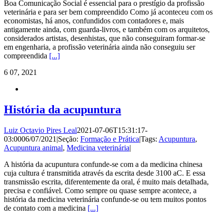
Boa Comunicação Social é essencial para o prestígio da profissão
veterinária e para ser bem compreendido Como já aconteceu com os
economistas, há anos, confundidos com contadores e, mais
antigamente ainda, com guarda-livros, e também com os arquitetos,
considerados artistas, desenhistas, que não conseguiram formar-se
em engenharia, a profissão veterinária ainda não conseguiu ser
compreendida
[...]
6
07, 2021
História da acupuntura
Luiz Octavio Pires Leal
2021-07-06T15:31:17-
03:00
06/07/2021
|
Seção:
Formação e Prática
|
Tags:
Acupuntura
,
Acupuntura animal
,
Medicina veterinária
|
A história da acupuntura confunde-se com a da medicina chinesa
cuja cultura é transmitida através da escrita desde 3100 aC. E essa
transmissão escrita, diferentemente da oral, é muito mais detalhada,
precisa e confiável. Como sempre ou quase sempre acontece, a
história da medicina veterinária confunde-se ou tem muitos pontos
de contato com a medicina
[...]