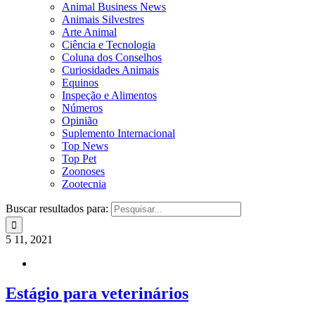
Animal Business News
Animais Silvestres
Arte Animal
Ciência e Tecnologia
Coluna dos Conselhos
Curiosidades Animais
Equinos
Inspeção e Alimentos
Números
Opinião
Suplemento Internacional
Top News
Top Pet
Zoonoses
Zootecnia
Buscar resultados para:
5
11, 2021
Estágio para veterinários