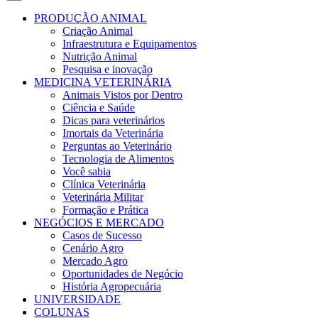
PRODUÇÃO ANIMAL
Criação Animal
Infraestrutura e Equipamentos
Nutrição Animal
Pesquisa e inovação
MEDICINA VETERINÁRIA
Animais Vistos por Dentro
Ciência e Saúde
Dicas para veterinários
Imortais da Veterinária
Perguntas ao Veterinário
Tecnologia de Alimentos
Você sabia
Clínica Veterinária
Veterinária Militar
Formação e Prática
NEGÓCIOS E MERCADO
Casos de Sucesso
Cenário Agro
Mercado Agro
Oportunidades de Negócio
História Agropecuária
UNIVERSIDADE
COLUNAS