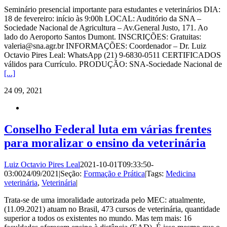
Seminário presencial importante para estudantes e veterinários DIA:
18 de fevereiro: início às 9:00h LOCAL: Auditório da SNA –
Sociedade Nacional de Agricultura – Av.General Justo, 171. Ao
lado do Aeroporto Santos Dumont. INSCRIÇÕES: Gratuitas:
valeria@sna.agr.br INFORMAÇÕES: Coordenador – Dr. Luiz
Octavio Pires Leal: WhatsApp (21) 9-6830-0511 CERTIFICADOS
válidos para Currículo. PRODUÇÃO: SNA-Sociedade Nacional de
[...]
24
09, 2021
Conselho Federal luta em várias frentes
para moralizar o ensino da veterinária
Luiz Octavio Pires Leal
2021-10-01T09:33:50-
03:00
24/09/2021
|
Seção:
Formação e Prática
|
Tags:
Medicina
veterinária
,
Veterinária
|
Trata-se de uma imoralidade autorizada pelo MEC: atualmente,
(11.09.2021) atuam no Brasil, 473 cursos de veterinária, quantidade
superior a todos os existentes no mundo. Mas tem mais: 16