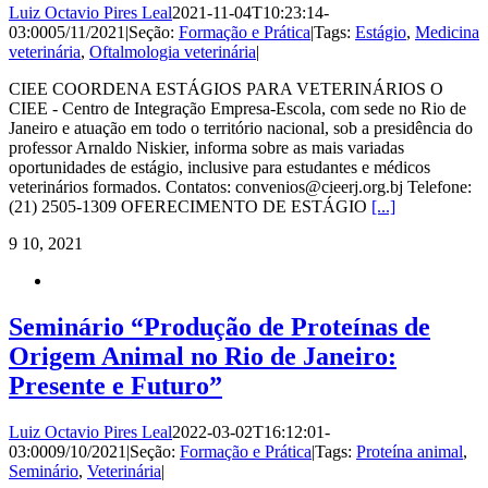
Luiz Octavio Pires Leal
2021-11-04T10:23:14-
03:00
05/11/2021
|
Seção:
Formação e Prática
|
Tags:
Estágio
,
Medicina
veterinária
,
Oftalmologia veterinária
|
CIEE COORDENA ESTÁGIOS PARA VETERINÁRIOS O
CIEE - Centro de Integração Empresa-Escola, com sede no Rio de
Janeiro e atuação em todo o território nacional, sob a presidência do
professor Arnaldo Niskier, informa sobre as mais variadas
oportunidades de estágio, inclusive para estudantes e médicos
veterinários formados. Contatos: convenios@cieerj.org.bj Telefone:
(21) 2505-1309 OFERECIMENTO DE ESTÁGIO
[...]
9
10, 2021
Seminário “Produção de Proteínas de
Origem Animal no Rio de Janeiro:
Presente e Futuro”
Luiz Octavio Pires Leal
2022-03-02T16:12:01-
03:00
09/10/2021
|
Seção:
Formação e Prática
|
Tags:
Proteína animal
,
Seminário
,
Veterinária
|