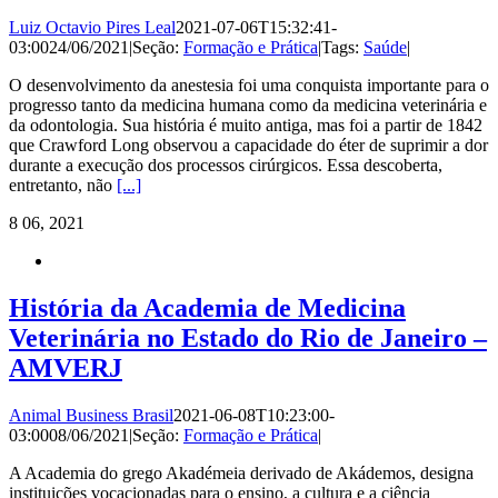
Luiz Octavio Pires Leal
2021-07-06T15:32:41-
03:00
24/06/2021
|
Seção:
Formação e Prática
|
Tags:
Saúde
|
O desenvolvimento da anestesia foi uma conquista importante para o
progresso tanto da medicina humana como da medicina veterinária e
da odontologia. Sua história é muito antiga, mas foi a partir de 1842
que Crawford Long observou a capacidade do éter de suprimir a dor
durante a execução dos processos cirúrgicos. Essa descoberta,
entretanto, não
[...]
8
06, 2021
História da Academia de Medicina
Veterinária no Estado do Rio de Janeiro –
AMVERJ
Animal Business Brasil
2021-06-08T10:23:00-
03:00
08/06/2021
|
Seção:
Formação e Prática
|
A Academia do grego Akadémeia derivado de Akádemos, designa
instituições vocacionadas para o ensino, a cultura e a ciência