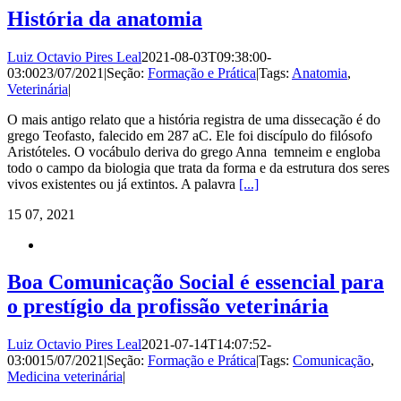
História da anatomia
Luiz Octavio Pires Leal
2021-08-03T09:38:00-
03:00
23/07/2021
|
Seção:
Formação e Prática
|
Tags:
Anatomia
,
Veterinária
|
O mais antigo relato que a história registra de uma dissecação é do
grego Teofasto, falecido em 287 aC. Ele foi discípulo do filósofo
Aristóteles. O vocábulo deriva do grego Anna temneim e engloba
todo o campo da biologia que trata da forma e da estrutura dos seres
vivos existentes ou já extintos. A palavra
[...]
15
07, 2021
Boa Comunicação Social é essencial para
o prestígio da profissão veterinária
Luiz Octavio Pires Leal
2021-07-14T14:07:52-
03:00
15/07/2021
|
Seção:
Formação e Prática
|
Tags:
Comunicação
,
Medicina veterinária
|