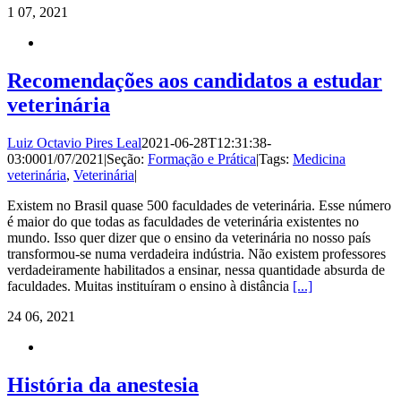
1
07, 2021
Recomendações aos candidatos a estudar
veterinária
Luiz Octavio Pires Leal
2021-06-28T12:31:38-
03:00
01/07/2021
|
Seção:
Formação e Prática
|
Tags:
Medicina
veterinária
,
Veterinária
|
Existem no Brasil quase 500 faculdades de veterinária. Esse número
é maior do que todas as faculdades de veterinária existentes no
mundo. Isso quer dizer que o ensino da veterinária no nosso país
transformou-se numa verdadeira indústria. Não existem professores
verdadeiramente habilitados a ensinar, nessa quantidade absurda de
faculdades. Muitas instituíram o ensino à distância
[...]
24
06, 2021
História da anestesia