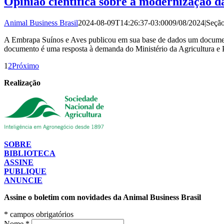
Opinião científica sobre a modernização da
Animal Business Brasil
2024-08-09T14:26:37-03:00
09/08/2024
|
Seçã
A Embrapa Suínos e Aves publicou em sua base de dados um documento
documento é uma resposta à demanda do Ministério da Agricultura e
1
2
Próximo
Realização
SOBRE
BIBLIOTECA
ASSINE
PUBLIQUE
ANUNCIE
Assine o boletim com novidades da Animal Business Brasil
*
campos obrigatórios
Nome
*