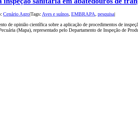
 inspeção sanitária em abatedouros de frang
o:
Cenário Agro
|
Tags:
Aves e suínos
,
EMBRAPA
,
pesquisa
|
 de opinião científica sobre a aplicação de procedimentos de inspeçã
 Pecuária (Mapa), representado pelo Departamento de Inspeção de Prod