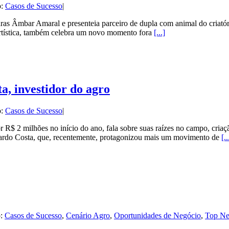
o:
Casos de Sucesso
|
as Âmbar Amaral e presenteia parceiro de dupla com animal do criatóri
artística, também celebra um novo momento fora
[...]
a, investidor do agro
o:
Casos de Sucesso
|
r R$ 2 milhões no início do ano, fala sobre suas raízes no campo, cria
duardo Costa, que, recentemente, protagonizou mais um movimento de
[..
o:
Casos de Sucesso
,
Cenário Agro
,
Oportunidades de Negócio
,
Top N