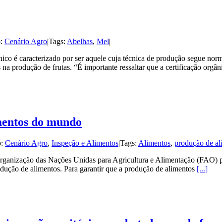
o:
Cenário Agro
|
Tags:
Abelhas
,
Mel
|
co é caracterizado por ser aquele cuja técnica de produção segue norma
na produção de frutas. “É importante ressaltar que a certificação orgâ
imentos do mundo
o:
Cenário Agro
,
Inspeção e Alimentos
|
Tags:
Alimentos
,
produção de al
ização das Nações Unidas para Agricultura e Alimentação (FAO) pre
odução de alimentos. Para garantir que a produção de alimentos
[...]