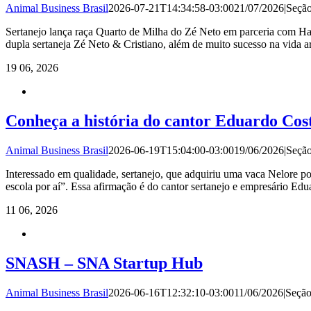
Animal Business Brasil
2026-07-21T14:34:58-03:00
21/07/2026
|
Seçã
Sertanejo lança raça Quarto de Milha do Zé Neto em parceria com Har
dupla sertaneja Zé Neto & Cristiano, além de muito sucesso na vida 
19
06, 2026
Conheça a história do cantor Eduardo Cost
Animal Business Brasil
2026-06-19T15:04:00-03:00
19/06/2026
|
Seçã
Interessado em qualidade, sertanejo, que adquiriu uma vaca Nelore po
escola por aí”. Essa afirmação é do cantor sertanejo e empresário E
11
06, 2026
SNASH – SNA Startup Hub
Animal Business Brasil
2026-06-16T12:32:10-03:00
11/06/2026
|
Seçã