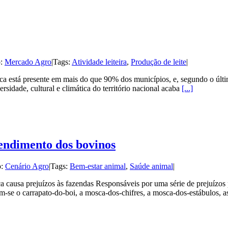
o:
Mercado Agro
|
Tags:
Atividade leiteira
,
Produção de leite
|
vaca está presente em mais do que 90% dos municípios, e, segundo o ú
rsidade, cultural e climática do território nacional acaba
[...]
rendimento dos bovinos
o:
Cenário Agro
|
Tags:
Bem-estar animal
,
Saúde animal
|
 causa prejuízos às fazendas Responsáveis por uma série de prejuízos 
am-se o carrapato-do-boi, a mosca-dos-chifres, a mosca-dos-estábulos, as