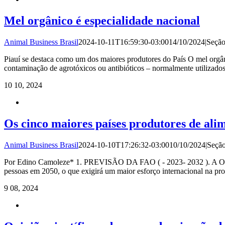
Mel orgânico é especialidade nacional
Animal Business Brasil
2024-10-11T16:59:30-03:00
14/10/2024
|
Seçã
Piauí se destaca como um dos maiores produtores do País O mel orgâni
contaminação de agrotóxicos ou antibióticos – normalmente utilizados 
10
10, 2024
Os cinco maiores países produtores de al
Animal Business Brasil
2024-10-10T17:26:32-03:00
10/10/2024
|
Seçã
Por Edino Camoleze* 1. PREVISÃO DA FAO ( - 2023- 2032 ). A Organ
pessoas em 2050, o que exigirá um maior esforço internacional na pr
9
08, 2024