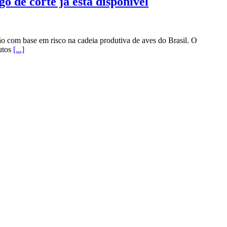
o de corte já está disponível
o com base em risco na cadeia produtiva de aves do Brasil. O
utos
[...]