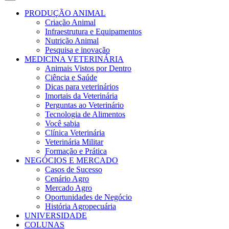
PRODUÇÃO ANIMAL
Criação Animal
Infraestrutura e Equipamentos
Nutrição Animal
Pesquisa e inovação
MEDICINA VETERINÁRIA
Animais Vistos por Dentro
Ciência e Saúde
Dicas para veterinários
Imortais da Veterinária
Perguntas ao Veterinário
Tecnologia de Alimentos
Você sabia
Clínica Veterinária
Veterinária Militar
Formação e Prática
NEGÓCIOS E MERCADO
Casos de Sucesso
Cenário Agro
Mercado Agro
Oportunidades de Negócio
História Agropecuária
UNIVERSIDADE
COLUNAS