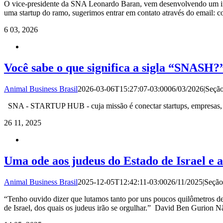
O vice-presidente da SNA Leonardo Baran, vem desenvolvendo um impo
uma startup do ramo, sugerimos entrar em contato através do email:
6
03, 2026
Você sabe o que significa a sigla “SNASH?
Animal Business Brasil
2026-03-06T15:27:07-03:00
06/03/2026
|
Seçã
SNA - STARTUP HUB - cuja missão é conectar startups, empresas, inv
26
11, 2025
Uma ode aos judeus do Estado de Israel e a
Animal Business Brasil
2025-12-05T12:42:11-03:00
26/11/2025
|
Seçã
“Tenho ouvido dizer que lutamos tanto por uns poucos quilômetros de a
de Israel, dos quais os judeus irão se orgulhar.” David Ben Gurion 