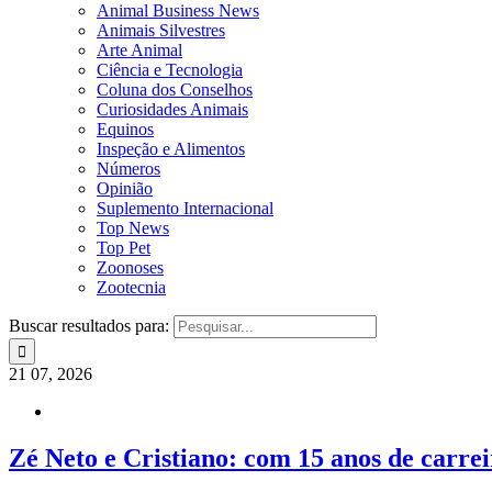
Animal Business News
Animais Silvestres
Arte Animal
Ciência e Tecnologia
Coluna dos Conselhos
Curiosidades Animais
Equinos
Inspeção e Alimentos
Números
Opinião
Suplemento Internacional
Top News
Top Pet
Zoonoses
Zootecnia
Buscar resultados para:
21
07, 2026
Zé Neto e Cristiano: com 15 anos de carrei