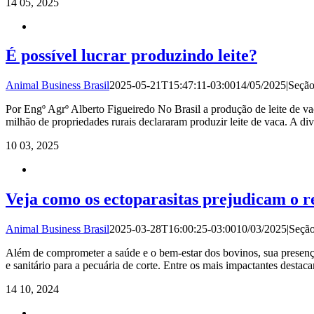
14
05, 2025
É possível lucrar produzindo leite?
Animal Business Brasil
2025-05-21T15:47:11-03:00
14/05/2025
|
Seçã
Por Engº Agrº Alberto Figueiredo No Brasil a produção de leite de 
milhão de propriedades rurais declararam produzir leite de vaca. A dive
10
03, 2025
Veja como os ectoparasitas prejudicam o 
Animal Business Brasil
2025-03-28T16:00:25-03:00
10/03/2025
|
Seçã
Além de comprometer a saúde e o bem-estar dos bovinos, sua presença
e sanitário para a pecuária de corte. Entre os mais impactantes destac
14
10, 2024