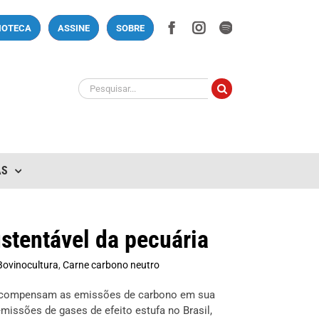
Facebook
Instagram
Spotify
LIOTECA
ASSINE
SOBRE
Buscar
resultados
para:
AS
stentável da pecuária
Bovinocultura
,
Carne carbono neutro
ue compensam as emissões de carbono em sua
missões de gases de efeito estufa no Brasil,