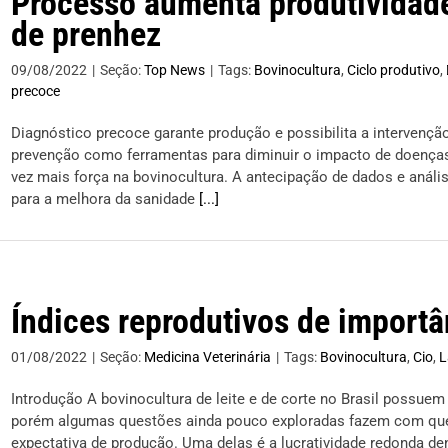
Processo aumenta produtividade
de prenhez
09/08/2022
|
Seção:
Top News
|
Tags:
Bovinocultura
,
Ciclo produtivo
,
precoce
Diagnóstico precoce garante produção e possibilita a intervençã
prevenção como ferramentas para diminuir o impacto de doenças
vez mais força na bovinocultura. A antecipação de dados e anál
para a melhora da sanidade
[...]
Índices reprodutivos de importâ
01/08/2022
|
Seção:
Medicina Veterinária
|
Tags:
Bovinocultura
,
Cio
,
L
Introdução A bovinocultura de leite e de corte no Brasil possue
porém algumas questões ainda pouco exploradas fazem com que 
expectativa de produção. Uma delas é a lucratividade redonda de