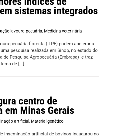
hores índices de
 em sistemas integrados
ração lavoura-pecuária
,
Medicina veterinária
voura-pecuária-floresta (ILPF) podem acelerar a
e uma pesquisa realizada em Sinop, no estado do
ra de Pesquisa Agropecuária (Embrapa) e traz
istema de
[...]
ura centro de
ca em Minas Gerais
nação artificial
,
Material genético
 inseminação artificial de bovinos inaugurou no