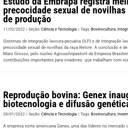
Estudo da Embrapa registra mel
precocidade sexual de novilhas
de produção
11/02/2022
|
Seção:
Ciência e Tecnologia
|
Tags:
Bovinocultura
,
Integ
Sistemas de integração lavoura-pecuária (ILP) e de integração la
precocidade sexual de novilhas da raça Nelore. A conclusão é d
Mato Grosso, pelo núcleo Agrossilvipastoril da Empresa Brasilei
contribuições importantes para criadores que trabalham com s
Reprodução bovina: Genex inaug
biotecnologia e difusão genéti
28/01/2022
|
Seção:
Ciência e Tecnologia
|
Tags:
Bovinocultura
,
Insemi
A empresa norte americana Genex, uma das líderes no mercado de