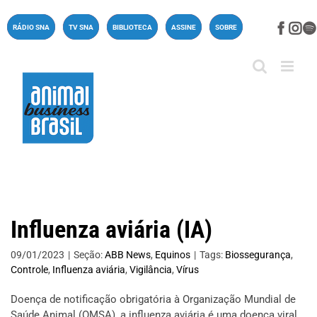
Ir
para
Face
In
RÁDIO SNA
TV SNA
BIBLIOTECA
ASSINE
SOBRE
o
conteúdo
Influenza aviária (IA)
09/01/2023
|
Seção:
ABB News
,
Equinos
|
Tags:
Biossegurança
,
Controle
,
Influenza aviária
,
Vigilância
,
Vírus
Doença de notificação obrigatória à Organização Mundial de
Saúde Animal (OMSA), a influenza aviária é uma doença viral