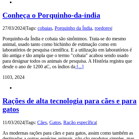
Conheça o Porquinho-da-índia
27/03/2024
|
Tags:
cobaias
,
Porquinho da Índia
,
roedores
|
Porquinho-da Índia e cobaia são sinônimos. Trata-se do mesmo
animal, usado tanto como bichinho de estimação como em
laboratórios de pesquisa científica. E a utilização em laboratórios é
tão antiga e tão ampla que o termo "cobaia" acabou sendo usado
para designar todos os animais de pesquisa. A História registra que
desde o ano de 1200 aC, os índios da
[...]
11
03, 2024
Rações de alta tecnologia para cães e para
gatos
11/03/2024
|
Tags:
Cães
,
Gatos
,
Ração específica
|
As modernas rações para cães e para gatos, assim como também as
destinadas a outras espécies animais, não são produtos simples, mas,