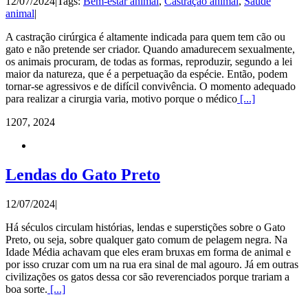
12/07/2024
|
Tags:
Bem-estar animal
,
Castração animal
,
Saúde
animal
|
A castração cirúrgica é altamente indicada para quem tem cão ou
gato e não pretende ser criador. Quando amadurecem sexualmente,
os animais procuram, de todas as formas, reproduzir, segundo a lei
maior da natureza, que é a perpetuação da espécie. Então, podem
tornar-se agressivos e de difícil convivência. O momento adequado
para realizar a cirurgia varia, motivo porque o médico
[...]
12
07, 2024
Lendas do Gato Preto
12/07/2024
|
Há séculos circulam histórias, lendas e superstições sobre o Gato
Preto, ou seja, sobre qualquer gato comum de pelagem negra. Na
Idade Média achavam que eles eram bruxas em forma de animal e
por isso cruzar com um na rua era sinal de mal agouro. Já em outras
civilizações os gatos dessa cor são reverenciados porque trariam a
boa sorte.
[...]