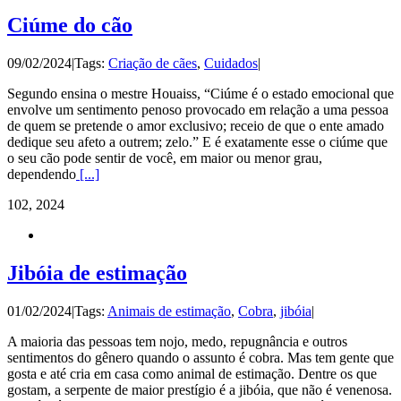
Ciúme do cão
09/02/2024
|
Tags:
Criação de cães
,
Cuidados
|
Segundo ensina o mestre Houaiss, “Ciúme é o estado emocional que
envolve um sentimento penoso provocado em relação a uma pessoa
de quem se pretende o amor exclusivo; receio de que o ente amado
dedique seu afeto a outrem; zelo.” E é exatamente esse o ciúme que
o seu cão pode sentir de você, em maior ou menor grau,
dependendo
[...]
1
02, 2024
Jibóia de estimação
01/02/2024
|
Tags:
Animais de estimação
,
Cobra
,
jibóia
|
A maioria das pessoas tem nojo, medo, repugnância e outros
sentimentos do gênero quando o assunto é cobra. Mas tem gente que
gosta e até cria em casa como animal de estimação. Dentre os que
gostam, a serpente de maior prestígio é a jibóia, que não é venenosa.