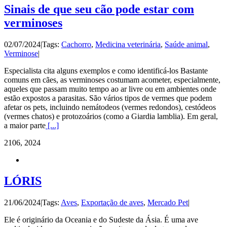
Sinais de que seu cão pode estar com
verminoses
02/07/2024
|
Tags:
Cachorro
,
Medicina veterinária
,
Saúde animal
,
Verminose
|
Especialista cita alguns exemplos e como identificá-los Bastante
comuns em cães, as verminoses costumam acometer, especialmente,
aqueles que passam muito tempo ao ar livre ou em ambientes onde
estão expostos a parasitas. São vários tipos de vermes que podem
afetar os pets, incluindo nemátodeos (vermes redondos), cestódeos
(vermes chatos) e protozoários (como a Giardia lamblia). Em geral,
a maior parte
[...]
21
06, 2024
LÓRIS
21/06/2024
|
Tags:
Aves
,
Exportação de aves
,
Mercado Pet
|
Ele é originário da Oceania e do Sudeste da Ásia. É uma ave