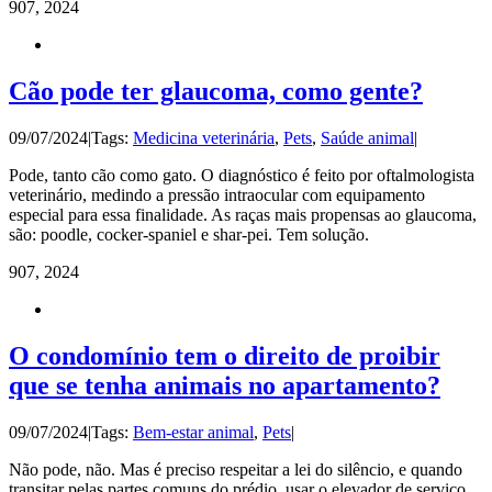
9
07, 2024
Cão pode ter glaucoma, como gente?
09/07/2024
|
Tags:
Medicina veterinária
,
Pets
,
Saúde animal
|
Pode, tanto cão como gato. O diagnóstico é feito por oftalmologista
veterinário, medindo a pressão intraocular com equipamento
especial para essa finalidade. As raças mais propensas ao glaucoma,
são: poodle, cocker-spaniel e shar-pei. Tem solução.
9
07, 2024
O condomínio tem o direito de proibir
que se tenha animais no apartamento?
09/07/2024
|
Tags:
Bem-estar animal
,
Pets
|
Não pode, não. Mas é preciso respeitar a lei do silêncio, e quando
transitar pelas partes comuns do prédio, usar o elevador de serviço,