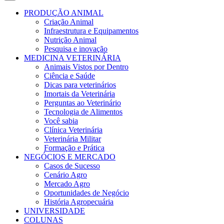
PRODUÇÃO ANIMAL
Criação Animal
Infraestrutura e Equipamentos
Nutrição Animal
Pesquisa e inovação
MEDICINA VETERINÁRIA
Animais Vistos por Dentro
Ciência e Saúde
Dicas para veterinários
Imortais da Veterinária
Perguntas ao Veterinário
Tecnologia de Alimentos
Você sabia
Clínica Veterinária
Veterinária Militar
Formação e Prática
NEGÓCIOS E MERCADO
Casos de Sucesso
Cenário Agro
Mercado Agro
Oportunidades de Negócio
História Agropecuária
UNIVERSIDADE
COLUNAS