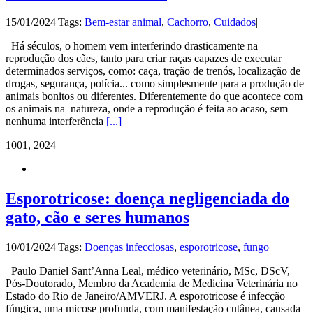
15/01/2024
|
Tags:
Bem-estar animal
,
Cachorro
,
Cuidados
|
Há séculos, o homem vem interferindo drasticamente na
reprodução dos cães, tanto para criar raças capazes de executar
determinados serviços, como: caça, tração de trenós, localização de
drogas, segurança, polícia... como simplesmente para a produção de
animais bonitos ou diferentes. Diferentemente do que acontece com
os animais na natureza, onde a reprodução é feita ao acaso, sem
nenhuma interferência
[...]
10
01, 2024
Esporotricose: doença negligenciada do
gato, cão e seres humanos
10/01/2024
|
Tags:
Doenças infecciosas
,
esporotricose
,
fungo
|
Paulo Daniel Sant’Anna Leal, médico veterinário, MSc, DScV,
Pós-Doutorado, Membro da Academia de Medicina Veterinária no
Estado do Rio de Janeiro/AMVERJ. A esporotricose é infecção
fúngica, uma micose profunda, com manifestação cutânea, causada