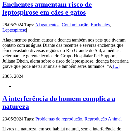
Enchentes aumentam risco de
leptospirose em cães e gatos
28/05/2024
|
Tags:
Alagamentos
,
Contaminação
,
Enchentes
,
Leptospirose
|
Alagamentos podem causar a doença também nos pets que tiveram
contato com as águas Diante das recentes e severas enchentes que
têm devastado diversas regiões do Rio Grande do Sul, a médica-
veterinária e gerente técnica do Grupo Hospitalar Pet Support,
Juliana Dhein, alerta sobre o risco de leptospirose, doença bacteriana
grave que pode afetar animais e também seres humanos. “A
[...]
23
05, 2024
A interferência do homem complica a
natureza
23/05/2024
|
Tags:
Problemas de reprodução
,
Reprodução Animal
|
Livres na natureza, em seu habitat natural, sem a interferência do