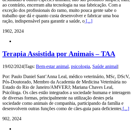
ao contrário, encerram alta tecnologia na sua fabricação. Com a
exceção dos profissionais do ramo, muito pouca gente sabe o
trabalho que dá e quanto custa desenvolver e fabricar uma boa
ração, indispensável para garantir a saúde, o
[...]
19
02, 2024
Terapia Assistida por Animais – TAA
19/02/2024
|
Tags:
Bem-estar animal
,
psicologia
,
Saúde animal
|
Por: Paulo Daniel Sant’Anna Leal, médico veterinário, MSc, DScV,
Pós-Doutorado, Membro da Academia de Medicina Veterinária no
Estado do Rio de Janeiro/AMVERJ; Mariana Chaves Leal,
Psicóloga. Os cães estão integrados a sociedade humana e interagem
de diversas formas, principalmente na utilização destes pela
sociedade como animais de companhia, participando da família e
desenvolvem outras funções como de cães-guia para deficientes
[...]
9
02, 2024