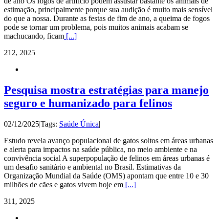
de ano Os fogos de artifício podem assustar bastante os animais de
estimação, principalmente porque sua audição é muito mais sensível
do que a nossa. Durante as festas de fim de ano, a queima de fogos
pode se tornar um problema, pois muitos animais acabam se
machucando, ficam
[...]
2
12, 2025
Pesquisa mostra estratégias para manejo
seguro e humanizado para felinos
02/12/2025
|
Tags:
Saúde Única
|
Estudo revela avanço populacional de gatos soltos em áreas urbanas
e alerta para impactos na saúde pública, no meio ambiente e na
convivência social A superpopulação de felinos em áreas urbanas é
um desafio sanitário e ambiental no Brasil. Estimativas da
Organização Mundial da Saúde (OMS) apontam que entre 10 e 30
milhões de cães e gatos vivem hoje em
[...]
3
11, 2025