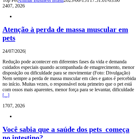
Top Pet
Animal Business Brasil
2023-06-15T17:51:01-03:00
24
07, 2026
Atenção à perda de massa muscular em
pets
24/07/2026
|
Redução pode acontecer em diferentes fases da vida e demanda
cuidados especiais quando acompanhada de emagrecimento, menor
disposição ou dificuldade para se movimentar (Foto: Divulgação)
Nem sempre a perda de massa muscular em cães e gatos é percebida
no início. Muitas vezes, o responsável nota primeiro que o pet está
com ossos mais aparentes, menor força para se levantar, dificuldade
[...]
17
07, 2026
Você sabia que a saúde dos pets começa
no intestino?