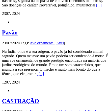
traseiros), seguida da displasia de cotovelo (membros dianteiros).
São doenças de caráter irreversível, poligênico, multifatorial
[...]
23
07, 2024
Pavão
23/07/2024
|
Tags:
Ave ornamental
,
Aves
|
Na Índia, onde é a sua origem, o pavão já foi considerado animal
sagrado. Quem matasse um pavão poderia ser condenado à morte. É
uma ave ornamental de grande prestigio encontrada na maioria dos
jardins zoológicos do mundo. Emite um som característico, que
anuncia a sua presença. O macho é muito mais bonito do que a
fêmea, que ele procura
[...]
12
07, 2024
CASTRAÇÃO