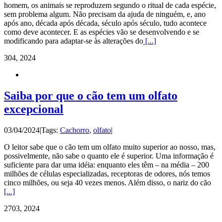
homem, os animais se reproduzem segundo o ritual de cada espécie,
sem problema algum. Não precisam da ajuda de ninguém, e, ano
após ano, década após década, século após século, tudo acontece
como deve acontecer. E as espécies vão se desenvolvendo e se
modificando para adaptar-se às alterações do
[...]
3
04, 2024
Saiba por que o cão tem um olfato
excepcional
03/04/2024
|
Tags:
Cachorro
,
olfato
|
O leitor sabe que o cão tem um olfato muito superior ao nosso, mas,
possivelmente, não sabe o quanto ele é superior. Uma informação é
suficiente para dar uma idéia: enquanto eles têm – na média – 200
milhões de células especializadas, receptoras de odores, nós temos
cinco milhões, ou seja 40 vezes menos. Além disso, o nariz do cão
[...]
27
03, 2024