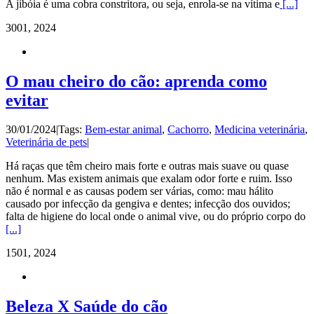
A jibóia é uma cobra constritora, ou seja, enrola-se na vítima e
[...]
30
01, 2024
O mau cheiro do cão: aprenda como
evitar
30/01/2024
|
Tags:
Bem-estar animal
,
Cachorro
,
Medicina veterinária
,
Veterinária de pets
|
Há raças que têm cheiro mais forte e outras mais suave ou quase
nenhum. Mas existem animais que exalam odor forte e ruim. Isso
não é normal e as causas podem ser várias, como: mau hálito
causado por infecção da gengiva e dentes; infecção dos ouvidos;
falta de higiene do local onde o animal vive, ou do próprio corpo do
[...]
15
01, 2024
Beleza X Saúde do cão