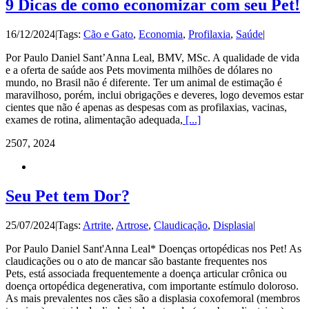
9 Dicas de como economizar com seu Pet!
16/12/2024
|
Tags:
Cão e Gato
,
Economia
,
Profilaxia
,
Saúde
|
Por Paulo Daniel Sant’Anna Leal, BMV, MSc. A qualidade de vida
e a oferta de saúde aos Pets movimenta milhões de dólares no
mundo, no Brasil não é diferente. Ter um animal de estimação é
maravilhoso, porém, inclui obrigações e deveres, logo devemos estar
cientes que não é apenas as despesas com as profilaxias, vacinas,
exames de rotina, alimentação adequada,
[...]
25
07, 2024
Seu Pet tem Dor?
25/07/2024
|
Tags:
Artrite
,
Artrose
,
Claudicação
,
Displasia
|
Por Paulo Daniel Sant'Anna Leal* Doenças ortopédicas nos Pet! As
claudicações ou o ato de mancar são bastante frequentes nos
Pets, está associada frequentemente a doença articular crônica ou
doença ortopédica degenerativa, com importante estímulo doloroso.
As mais prevalentes nos cães são a displasia coxofemoral (membros