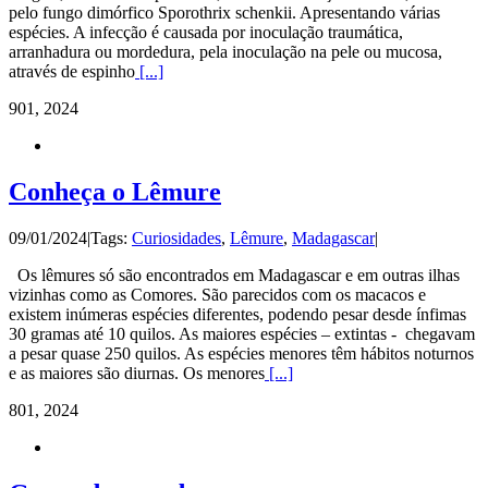
pelo fungo dimórfico Sporothrix schenkii. Apresentando várias
espécies. A infecção é causada por inoculação traumática,
arranhadura ou mordedura, pela inoculação na pele ou mucosa,
através de espinho
[...]
9
01, 2024
Conheça o Lêmure
09/01/2024
|
Tags:
Curiosidades
,
Lêmure
,
Madagascar
|
Os lêmures só são encontrados em Madagascar e em outras ilhas
vizinhas como as Comores. São parecidos com os macacos e
existem inúmeras espécies diferentes, podendo pesar desde ínfimas
30 gramas até 10 quilos. As maiores espécies – extintas - chegavam
a pesar quase 250 quilos. As espécies menores têm hábitos noturnos
e as maiores são diurnas. Os menores
[...]
8
01, 2024